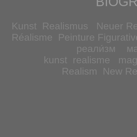
BIOG
Kunst Realismus Neuer R
Réalisme Peinture Figurat
реали́зм
ма
kunst realisme mag
Realism New Re