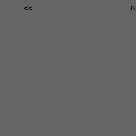
<<
Fr
.