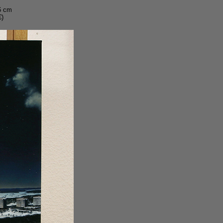
6 cm
€)