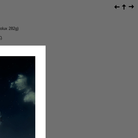
olux 282g)
)
.