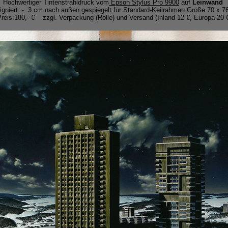
Hochwertiger Tintenstrahldruck vom
Epson Stylus Pro 9900
auf
Leinwand
igniert - 3 cm nach außen gespiegelt für Standard-Keilrahmen Größe 70 x 7
reis:180,- € zzgl. Verpackung (Rolle) und Versand (Inland 12 €, Europa 20 