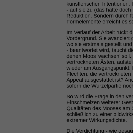
künstlerischen Intentionen.
- auf sie zu (das hatte doch
Reduktion. Sondern durch f
Formelemente erreicht es sc
Im Verlauf der Arbeit rückt
Vordergrund. Sie avanciert
wo sie erstmals gestellt un
- beantwortet wird, taucht d
denen Moos 'wachsen' soll. 
vertrockneten Ästen, aufstei
wieder am Ausgangspunkt: K
Flechten, die vertrockneten 
Appeal ausgestattet ist? A
sofern die Wurzelpartie noc
So wird die Frage in den ve
Einschmelzen weiterer Gesta
Qualitäten des Mooses am St
schließlich zu einer bildw
extremer Wirkungsdichte.
Die Verdichtung - wie gesag