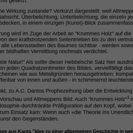
nis gesetzt.
he Wirkung zustande? Verkürzt dargestellt: weil Altmep
Nahsicht, Überbelichtung, Unterbelichtung, die einzeln j
abdecken, in einem einzigen (Kunst)-Blick zusammenfass
ng wird im Zuge der Arbeit an "Krummes Holz" auf die Sp
von den kraftstrotzenden Seitentrieben bis zu den vertro
 alle Lebensstadien des Baumes sichtbar - werden sowoh
er bildhaften Vermittlung nochmals verdichtet.
e Natur!" Als sollte dieser Hebbelsche Satz hier ausdrü
n jeden Quadratzentimeter des Bildes, vervielfältigt das
scheinen wie aus Metallgründen herausgetrieben: kompakt-
offenbar von innen
und
außen - in schimmernd leuchtende
t, zu A.C. Dantos Prophezeihung über die Entwicklung
1
 Vorschau und Altmeppens Bild: Auch "Krummes Holz"
n
hilosophie-durchtränkte Präfiguration auf den Kopf, wobe
zum Einsatz kam: Wenn auch »die Theorie ins Unendliche
 Kunst den Gegenständen.
sage aus Kants "Idee zu einer allgemeinen Geschichte in wel