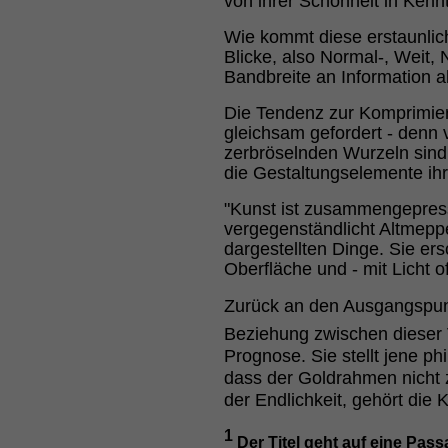
von ihrer Schönheit in Kennt
Wie kommt diese erstaunlic
Blicke, also Normal-, Weit, 
Bandbreite an Information 
Die Tendenz zur Komprimieru
gleichsam gefordert - denn 
zerbröselnden Wurzeln sind
die Gestaltungselemente ihr
"Kunst ist zusammengepresst
vergegenständlicht Altmeppe
dargestellten Dinge. Sie er
Oberfläche und - mit Licht 
Zurück an den Ausgangspunk
Beziehung zwischen dieser
Prognose. Sie stellt jene p
dass der Goldrahmen nicht 
der Endlichkeit, gehört die
1
Der Titel geht auf eine Pas