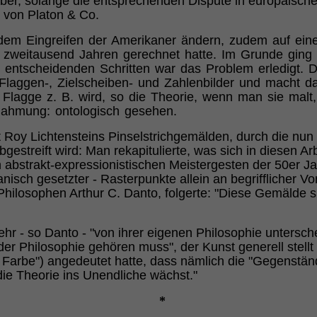
h aber, solange die entsprechenden Dispute in europäisc
t von Platon & Co.
it dem Eingreifen der Amerikaner ändern, zudem auf ei
s zweitausend Jahren gerechnet hatte. Im Grunde ging 
ei entscheidenden Schritten war das Problem erledigt. 
 Flaggen-, Zielscheiben- und Zahlenbilder und macht 
Flagge z. B. wird, so die Theorie, wenn man sie malt,
chahmung: ontologisch gesehen.
it Roy Lichtensteins Pinselstrichgemälden, durch die nun
gestreift wird: Man rekapitulierte, was sich in diesen Ar
 abstrakt-expressionistischen Meistergesten der 50er Jah
sch gesetzter - Rasterpunkte allein an begrifflicher Vor
Philosophen Arthur C. Danto, folgerte: "Diese Gemälde s
hr - so Danto - "von ihrer eigenen Philosophie untersche
er Philosophie gehören muss", der Kunst generell stellt
 Farbe") angedeutet hatte, dass nämlich die "Gegenstän
ie Theorie ins Unendliche wächst."
*