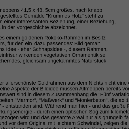
tmeppens 41,5 x 48, 5cm großes, nach knapp
tiggestelltes Gemälde "Krummes Holz" steht zu
n einer interessanten Beziehung, einer Beziehung,
s in der Vorgeschichte abzeichnet.
 es einem goldenen Rokoko-Rahmen im Besitz
, für den ein 'dazu passendes' Bild gemalt
ns Idee - eher Schnapsidee -, diesem Rahmen,
Feinfrisur wirkenden vegetativen Ornamentik sei
wucherndes, gleichsam ungekämmtes Naturstück
der allerschönste Goldrahmen aus dem Nichts nicht eine 
zelne Aspekte der Bildidee müssen Altmeppen bereits vo
nswert sind in die­sem Zusammenhang die "Fünf Variati
beiten "Marmor", "Maßwerk" und "Monierbeton", die ab 1
 - entstanden sind. Während man hier - und das große 
rkungsenergie - durch einen optischen Sog zum kilomete
ezogen wird und das gesamte Areal nur als grüngelb-far
 und vor dem Original mit leichtem Schwindel, zeigen die