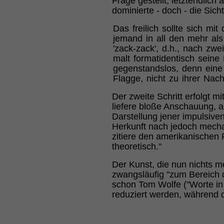
Frage gestellt, letztendlic
dominierte - doch - die Sich
Das freilich sollte sich m
jemand in all den mehr al
'zack-zack', d.h., nach zw
malt formatidentisch seine
gegenstandslos, denn eine 
Flagge, nicht zu ihrer Na
Der zweite Schritt erfolgt m
liefere bloße Anschauung, ab
Darstellung jener impulsiven
Herkunft nach jedoch mechani
zitiere den amerikanischen 
theoretisch."
Der Kunst, die nun nichts me
zwangsläufig "zum Bereich d
schon Tom Wolfe ("Worte in
reduziert werden, während d