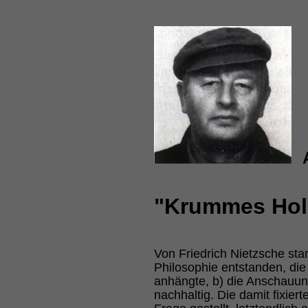
X
"Krummes Hol
x
Von Friedrich Nietzsche sta
Philosophie entstanden, d
anhängte, b) die Anschauun
nachhaltig. Die damit fixier