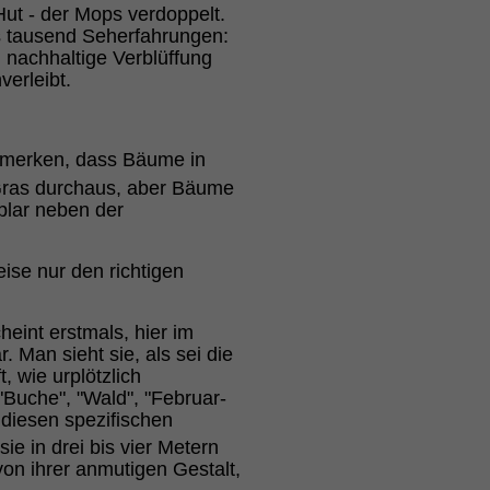
Hut - der Mops verdoppelt.
s tausend Seherfahrungen:
 nachhaltige Verblüffung
erleibt.
emerken, dass Bäume in
 Gras durchaus, aber Bäume
lar neben der
se nur den richtigen
eint erstmals, hier im
. Man sieht sie, als sei die
 wie urplötzlich
Buche", "Wald", "Februar-
diesen spezifischen
e in drei bis vier Metern
von ihrer anmutigen Gestalt,