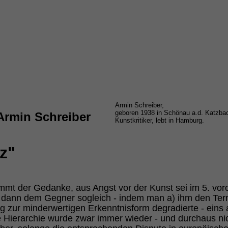
Armin Schreiber,
geboren 1938 in Schönau a.d. Katzbac
Armin Schreiber
Kunstkritiker, lebt in Hamburg.
z"
mmt der Gedanke, aus Angst vor der Kunst sei im 5. vorc
ie dann dem Gegner sogleich - indem man a) ihm den 
g zur minderwertigen Erkenntnisform degradierte - eins
te Hierarchie wurde zwar immer wieder - und durchaus nic