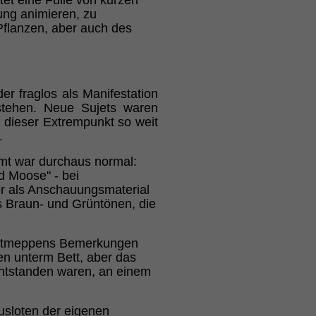
tet eine Fülle von kurzen
ung animieren, zu
 Pflanzen, aber auch des
r fraglos als Manifestation
stehen. Neue Sujets waren
s dieser Extrempunkt so weit
.
umt war durchaus normal:
d Moose" - bei
 als Anschauungsmaterial
s Braun- und Grüntönen, die
ch Altmeppens Bemerkungen
men unterm Bett, aber das
 entstanden waren, an einem
usloten der eigenen