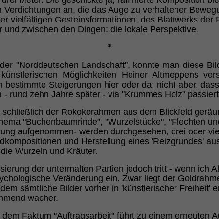
rei Meter. Die geschickte ja, raffinierte Komposition bie
en Verdichtungen an, die das Auge zu verhaltener Beweg
er vielfältigen Gesteinsformationen, des Blattwerks der
 und zwischen den Dingen: die lokale Perspektive.
*
der "Norddeutschen Landschaft", konnte man diese Bilde
künstlerischen Möglichkeiten Heiner Altmeppens ver
uch bestimmte Steigerungen hier oder da; nicht aber, das
 - rund zehn Jahre später - via "Krummes Holz" passiert
ls schließlich der Rokokorahmen aus dem Blickfeld gerä
hema "Buchenbaumrinde", "Wurzelstücke", "Flechten un
ng aufgenommen- werden durchgesehen, drei oder vier
ndkompositionen und Herstellung eines 'Reizgrundes' au
die Wurzeln und Kräuter.
tisierung der untermalten Partien jedoch tritt - wenn i
e psychologische Veränderung ein. Zwar liegt der Goldrah
dem sämtliche Bilder vorher in 'künstlerischer Freiheit'
nehmend wacher.
 dem Faktum "Auftragsarbeit" führt zu einem erneuten A