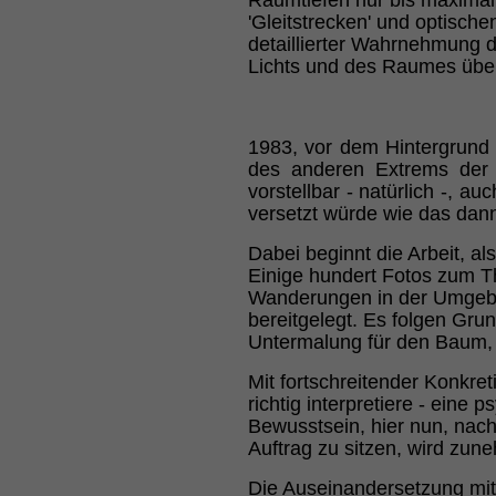
Raumtiefen nur bis maximal d
'Gleitstrecken' und optisch
detaillierter Wahrnehmung d
Lichts und des Raumes über
1983, vor dem Hintergrund 
des anderen Extrems der 
vorstellbar - natürlich -, a
versetzt würde wie das dann
Dabei beginnt die Arbeit, a
Einige hundert Fotos zum T
Wanderungen in der Umgebu
bereitgelegt. Es folgen Gru
Untermalung für den Baum, 
Mit fortschreitender Konkre
richtig interpretiere - ein
Bewusstsein, hier nun, nach
Auftrag zu sitzen, wird zu
Die Auseinandersetzung mit