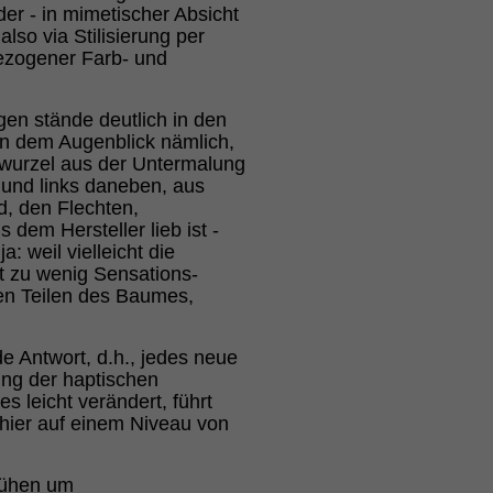
der - in mimetischer Absicht
also via Stilisierung per
ezogener Farb- und
gen stände deutlich in den
In dem Augenblick nämlich,
enwurzel aus der Untermalung
s und links daneben, aus
d, den Flechten,
 dem Hersteller lieb ist -
weil vielleicht die
it zu wenig Sensations-
en Teilen des Baumes,
e Antwort, d.h., jedes neue
ung der haptischen
 leicht verändert, führt
hier auf einem Niveau von
emühen um