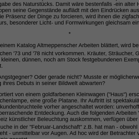
gabe des Naturstücks. Damit wäre bestenfalls -ein alter 
meppen seine Gegenstände auflädt mit den Eindrücken au
e Präsenz der Dinge zu forcieren, wird ihnen die zigfach
rs, besonderer Licht- und Formwirkungen gleichsam einv
*
einem Katalog Altmeppenscher Arbeiten blättert,
wird b
schen '73 und '78 nicht vorkommen. Kräuter, Sträucher,
 kleinen, dünnen, noch am Stock festgebundenen Exemp
t.
gstgegner? Oder gerade nicht? Musste er möglicherwei
 ihres Debuts in seiner Bildwelt abwarten?
ortiert von einem goldfarbenen Kleinwagen ("Haus") ersch
chenlampe, eine große Platane. Ihr Auftritt ist spektakulär
undenbruchteile vorher angeschaltet worden: unverhofft,
rraschende Entdeckung. Auch die folgenden Arbeiten "
eiz künstlicher Beleuchtung auskommen, verfügen über 
che in der "Februar-Landschaft" z.B. hat man - obwohl si
eht - unmittelbar vor Augen. Ad hoc wird der Betrachter 