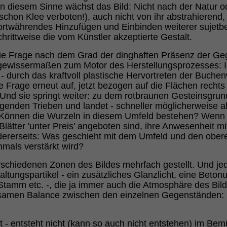
 In diesem Sinne wächst das Bild: Nicht nach der Natur o
 schon Klee verboten!), auch nicht von ihr abstrahierend, 
ortwährendes Hinzufügen und Einbinden weiterer sujetb
hrittweise die vom Künstler akzeptierte Gestalt.
 die Frage nach dem Grad der dinghaften Präsenz der Ge
 gewissermaßen zum Motor des Herstellungsprozesses: 
d - durch das kraftvoll plastische Hervortreten der Buch
ie Frage erneut auf, jetzt bezogen auf die Flächen recht
Und sie springt weiter: zu dem rotbraunen Gesteinsgrun
genden Trieben und landet - schneller möglicherweise als
önnen die Wurzeln in diesem Umfeld bestehen? Wenn ja: 
Blätter 'unter Preis' angeboten sind, ihre Anwesenheit m
ndererseits: Was geschieht mit dem Umfeld und den ober
hmals verstärkt wird?
rschiedenen Zonen des Bildes mehrfach gestellt. Und jed
ltungspartikel - ein zusätzliches Glanzlicht, eine Beton
amm etc. -, die ja immer auch die Atmosphäre des Bildes
irksamen Balance zwischen den einzelnen Gegenständen: 
t - entsteht nicht (kann so auch nicht entstehen) im B